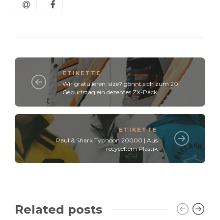
ETIKETTE
Wir gratulieren: size? gönnt sich zum 20.
Geburtstag ein dezentes ZX-Pack
ETIKETTE
Paul & Shark Typhoon 20000 | Aus
recyceltem Plastik
Related posts