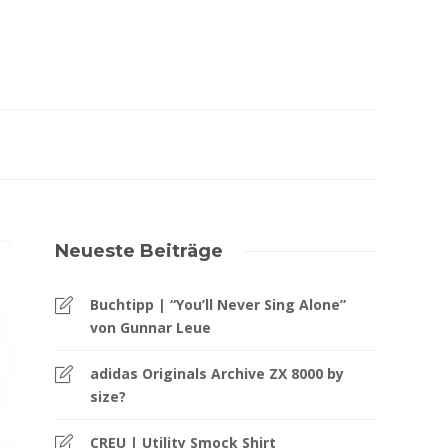
Neueste Beiträge
Buchtipp | “You’ll Never Sing Alone”
von Gunnar Leue
adidas Originals Archive ZX 8000 by
size?
CREU | Utility Smock Shirt