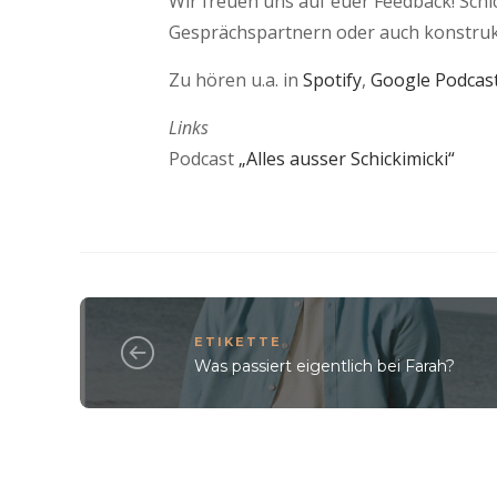
Wir freuen uns auf euer Feedback! Sch
Gesprächspartnern oder auch konstrukti
Zu hören u.a. in
Spotify
,
Google Podcas
Links
Podcast
„Alles ausser Schickimicki“
ETIKETTE
Was passiert eigentlich bei Farah?