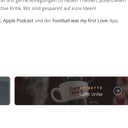
ickt uns gerne Anregungen zu neuen Themen, potenziellen
ve Kritik. Wir sind gespannt auf eure Ideen!
t
,
Apple Podcast
und der
Football was my first Love
-App.
ETIKETTE
Caffè Unfair