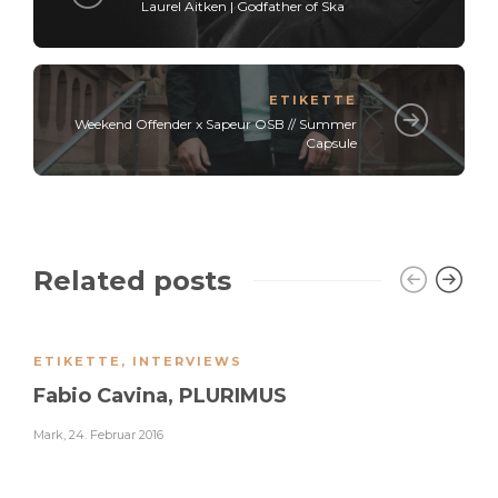
Laurel Aitken | Godfather of Ska
ETIKETTE
Weekend Offender x Sapeur OSB // Summer
Capsule
Related posts
ETIKETTE
,
INTERVIEWS
Fabio Cavina, PLURIMUS
Mark
,
24. Februar 2016