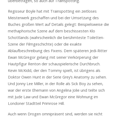
überbetragen, so auch auf Trainspotting.
Regisseur Boyle hat mit Trainspotting ein zeitloses
Meisterwerk geschaffen und bei der Umsetzung des
Buches großen Wert auf Details gelegt: Beispielsweise die
methaphorische Szene auf dem beschissesten Klo
Schottlands (wahrscheinlich die berühmteste Toiletten-
Szene der Filmgeschichte) oder die exakte
Ablaufbeschreibung des Fixens. Dem späteren Jedi-Ritter
Ewan McGregor gelang mit seiner Verkörperung der
Hautpfigur Renton der schauspielerische Durchbruch.
Kevin McKidd, der den Tommy spielt, ist übrigens als
Doktor Owen Hunt in der Serie Grey’s Anatomy zu sehen.
Und Jonny Lee Miller, in der Rolle als Sick Boy zu sehen,
war der erste Ehemann von Angelina Jolie und teilte sich
mit Jude Law und Ewan McGregor eine Wohnung im
Londoner Stadtteil Primrose Hill.
Auch wenn Drogen omnipräsent sind, werden sie nicht