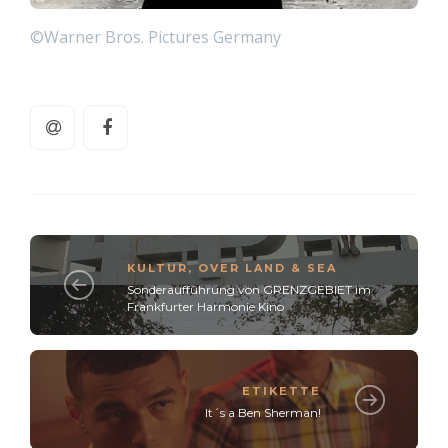
©Warner Bros. Pictures Germany
KULTUR
,
OVER LAND & SEA
Sonderaufführung von GRENZGEBIET im
Frankfurter Harmonie Kino
ETIKETTE
It´s a Ben Sherman!