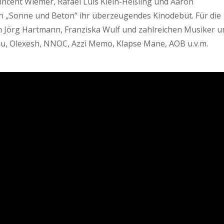
Vincent Wiemer, Rafael Luis Klein-Heßling und Aaron
 „Sonne und Beton“ ihr überzeugendes Kinodebüt. Für die
on Jörg Hartmann, Franziska Wulf und zahlreichen Musiker u
uju, Olexesh, NNOC, Azzi Memo, Klapse Mane, AOB u.v.m.