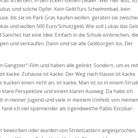
all Scherben, in den Ecken stehen Dealer. Wer hier lebt, ist
ulius sind solche Opfer. Kein Geld fürs Schwimmbad, kein
use. Als sie im Park Gras kaufen wollen, geraten sie zwische
ukas und wollen 500 Euro Schutzgeld. Wie soll Lukas das Gel
Sanchez hat eine Idee: Einfach in die Schule einbrechen, di
n und verkaufen. Dann sind sie alle Geldsorgen los. Der
en Gangster“-Film und haben alle gelinkt. Sondern, um es mi
ist kacke. Zuhause ist kacke. Der Weg nach Hause ist kacke.
s kucken einen nicht an, ist kacke. Man ist so in einem Strud
 klare Perspektive und einem klaren Ausweg. Da habe ich
hlt in meiner Jugend und viele in meinem Umfeld, von meine
 fand ich viel spannender als irgendwelche Pablo Escobar-
bst beworben oder wurden von Streetcastern angesprochen.