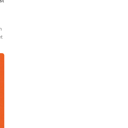
st
n
et