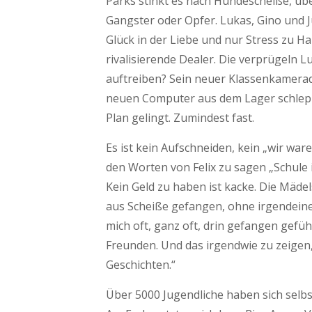
Parks stinkt es nach Hundescheiße, über
Gangster oder Opfer. Lukas, Gino und J
Glück in der Liebe und nur Stress zu Ha
rivalisierende Dealer. Die verprügeln L
auftreiben? Sein neuer Klassenkamerad 
neuen Computer aus dem Lager schleppe
Plan gelingt. Zumindest fast.
Es ist kein Aufschneiden, kein „wir war
den Worten von Felix zu sagen „Schule 
Kein Geld zu haben ist kacke. Die Mädel
aus Scheiße gefangen, ohne irgendeine
mich oft, ganz oft, drin gefangen gefü
Freunden. Und das irgendwie zu zeigen,
Geschichten.“
Über 5000 Jugendliche haben sich sel