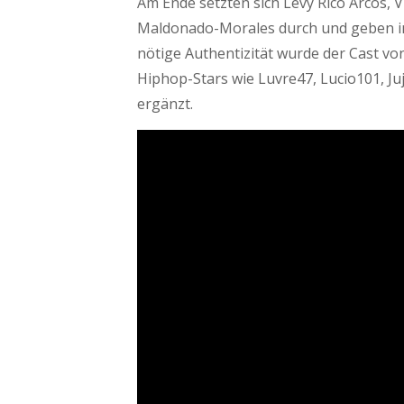
Am Ende setzten sich Levy Rico Arcos, 
Maldonado-Morales durch und geben in
nötige Authentizität wurde der Cast v
Hiphop-Stars wie Luvre47, Lucio101, J
ergänzt.