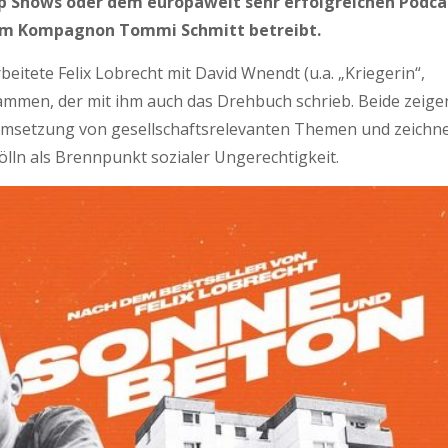
up Shows oder dem europaweit sehr erfolgreichen Podca
nem Kompagnon Tommi Schmitt betreibt.
beitete Felix Lobrecht mit David Wnendt (u.a. „Kriegerin“,
usammen, der mit ihm auch das Drehbuch schrieb. Beide zeige
 Umsetzung von gesellschaftsrelevanten Themen und zeichn
ölln als Brennpunkt sozialer Ungerechtigkeit.