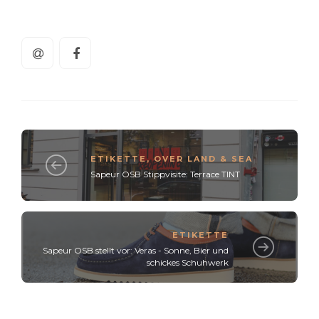
ETIKETTE
,
OVER LAND & SEA
Sapeur OSB Stippvisite: Terrace TINT
ETIKETTE
Sapeur OSB stellt vor: Veras - Sonne, Bier und
schickes Schuhwerk