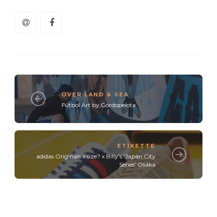
OVER LAND & SEA
Fútbol Art by Gordopelota
ETIKETTE
adidas Originals x size? x Billy’s ‘Japan City
Series’ Osaka