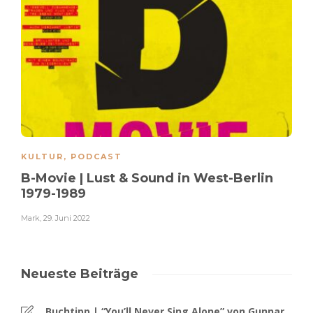
KULTUR
,
PODCAST
B-Movie | Lust & Sound in West-Berlin
1979-1989
Mark
,
29. Juni 2022
Neueste Beiträge
Buchtipp | “You’ll Never Sing Alone” von Gunnar