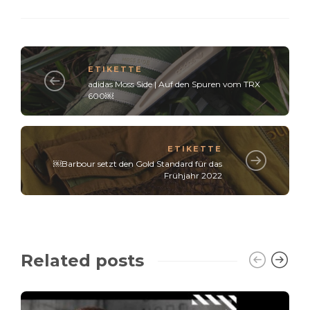
ETIKETTE
adidas Moss Side | Auf den Spuren vom TRX
600￼
ETIKETTE
￼Barbour setzt den Gold Standard für das
Frühjahr 2022
Related posts