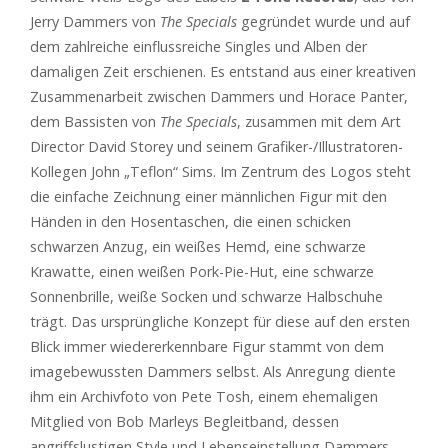
Jerry Dammers von
The Specials
gegründet wurde und auf
dem zahlreiche einflussreiche Singles und Alben der
damaligen Zeit erschienen. Es entstand aus einer kreativen
Zusammenarbeit zwischen Dammers und Horace Panter,
dem Bassisten von
The Specials
, zusammen mit dem Art
Director David Storey und seinem Grafiker-/Illustratoren-
Kollegen John „Teflon“ Sims. Im Zentrum des Logos steht
die einfache Zeichnung einer männlichen Figur mit den
Händen in den Hosentaschen, die einen schicken
schwarzen Anzug, ein weißes Hemd, eine schwarze
Krawatte, einen weißen Pork-Pie-Hut, eine schwarze
Sonnenbrille, weiße Socken und schwarze Halbschuhe
trägt. Das ursprüngliche Konzept für diese auf den ersten
Blick immer wiedererkennbare Figur stammt von dem
imagebewussten Dammers selbst. Als Anregung diente
ihm ein Archivfoto von Pete Tosh, einem ehemaligen
Mitglied von Bob Marleys Begleitband, dessen
angriffslustigen Style und Lebenseinstellung Dammers