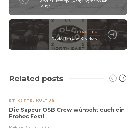
Sapeur Buchtipp | „Perry Boys“ von Ian
Hough
ETIKETTE
Rugby Shirts by Old Novo
Related posts
ETIKETTE
,
KULTUR
Die Sapeur OSB Crew wünscht euch ein
Frohes Fest!
Mark
,
24. Dezember 2015