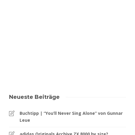
Neueste Beiträge
Buchtipp | “You’ll Never Sing Alone” von Gunnar
Leue
adidas Originals Archive ZX 8000 by size?