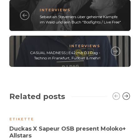
INTERVIEWS
Sebastian Steveniers über geheime Kämpfe
im Wald und sein Buch "Bosfights / Live Free"
INTERVIEWS
CASUAL MADNESS | E42 mit DJ Dag -
Techno in Frankfurt, Fußball & mehr!
Related posts
ETIKETTE
Duckas X Sapeur OSB present Moloko+
Allstars