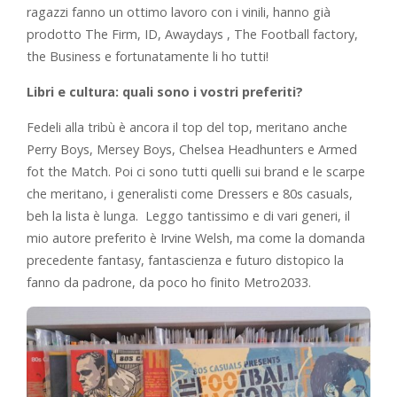
ragazzi fanno un ottimo lavoro con i vinili, hanno già
prodotto The Firm, ID, Awaydays , The Football factory,
the Business e fortunatamente li ho tutti!
Libri e cultura: quali sono i vostri preferiti?
Fedeli alla tribù è ancora il top del top, meritano anche
Perry Boys, Mersey Boys, Chelsea Headhunters e Armed
fot the Match. Poi ci sono tutti quelli sui brand e le scarpe
che meritano, i generalisti come Dressers e 80s casuals,
beh la lista è lunga. Leggo tantissimo e di vari generi, il
mio autore preferito è Irvine Welsh, ma come la domanda
precedente fantasy, fantascienza e futuro distopico la
fanno da padrone, da poco ho finito Metro2033.