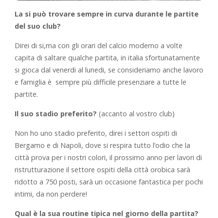
La si può trovare sempre in curva durante le partite
del suo club?
Direi di si,ma con gli orari del calcio moderno a volte
capita di saltare qualche partita, in italia sfortunatamente
si gioca dal venerdi al lunedi, se consideriamo anche lavoro
e famiglia è sempre più difficile presenziare a tutte le
partite.
Il suo stadio preferito?
(accanto al vostro club)
Non ho uno stadio preferito, direi i settori ospiti di
Bergamo e di Napoli, dove si respira tutto l’odio che la
città prova per i nostri colori, il prossimo anno per lavori di
ristrutturazione il settore ospiti della città orobica sarà
ridotto a 750 posti, sarà un occasione fantastica per pochi
intimi, da non perdere!
Qual è la sua routine tipica nel giorno della partita?