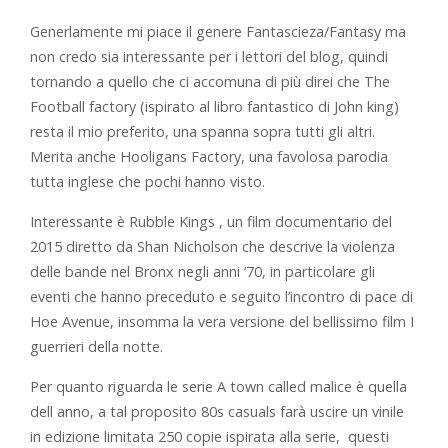
Generlamente mi piace il genere Fantascieza/Fantasy ma
non credo sia interessante per i lettori del blog, quindi
tornando a quello che ci accomuna di più direi che The
Football factory (ispirato al libro fantastico di John king)
resta il mio preferito, una spanna sopra tutti gli altri.
Merita anche Hooligans Factory, una favolosa parodia
tutta inglese che pochi hanno visto.
Interessante è Rubble Kings , un film documentario del
2015 diretto da Shan Nicholson che descrive la violenza
delle bande nel Bronx negli anni ’70, in particolare gli
eventi che hanno preceduto e seguito l’incontro di pace di
Hoe Avenue, insomma la vera versione del bellissimo film I
guerrieri della notte.
Per quanto riguarda le serie A town called malice è quella
dell anno, a tal proposito 80s casuals farà uscire un vinile
in edizione limitata 250 copie ispirata alla serie, questi