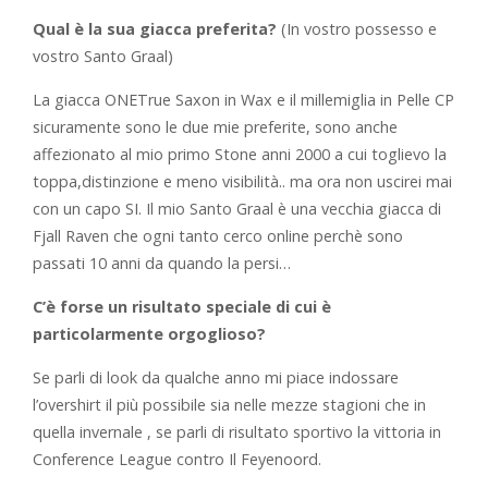
Qual è la sua giacca preferita?
(In vostro possesso e
vostro Santo Graal)
La giacca ONETrue Saxon in Wax e il millemiglia in Pelle CP
sicuramente sono le due mie preferite, sono anche
affezionato al mio primo Stone anni 2000 a cui toglievo la
toppa,distinzione e meno visibilità.. ma ora non uscirei mai
con un capo SI. Il mio Santo Graal è una vecchia giacca di
Fjall Raven che ogni tanto cerco online perchè sono
passati 10 anni da quando la persi…
C’è forse un risultato speciale di cui è
particolarmente orgoglioso?
Se parli di look da qualche anno mi piace indossare
l’overshirt il più possibile sia nelle mezze stagioni che in
quella invernale , se parli di risultato sportivo la vittoria in
Conference League contro Il Feyenoord.