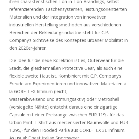
ihren charakteristischen Ton-in-Ton-Brandings, selbst-
referenzierenden Taschensystemen, leistungsorientierten
Materialien und der Integration von innovativen
industriellen Herstellungsmethoden aus verschiedenen
Bereichen der Bekleidungsindustrie steht für C.P.
Company‘s Sichtweise des Konzeptes urbaner Mobilität in
den 2020er-Jahren.
Die Idee für die neue Kollektion ist es, Outerwear für die
Stadt, die gleichermaßen Protective Gear, als auch eine
flexible zweite Haut ist. Kombiniert mit C.P. Company’s
Freude am Experimentieren und innovativen Materialen à
la GORE-TEX Infinium (leicht,
wasserabweisend und atmungsaktiv) oder Metroshell
(versiegelte Nähte) entsteht daraus eine einzigartige
Capsule mit einer Preisrange zwischen EUR 119,- für das
Urban Print T-Shirt aus mercerisierter Baumwolle und EUR
1.295,- für den Hooded Parka aus GORE-TEX 3L Infinium.
As usual: Finest Italian Sportswear.