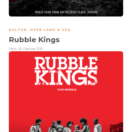
KULTUR
,
OVER LAND & SEA
Rubble Kings
Mark
,
26. Februar 2016