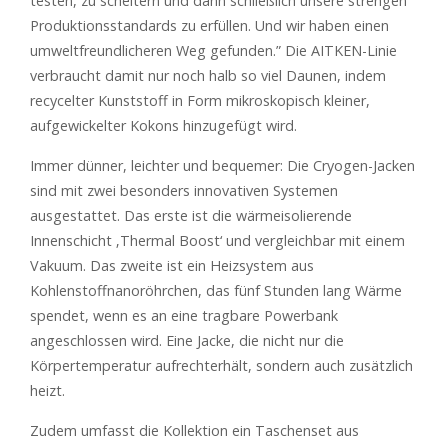
testen, zu scheitern und dann schließlich unsere strengen
Produktionsstandards zu erfüllen. Und wir haben einen
umweltfreundlicheren Weg gefunden.” Die AITKEN-Linie
verbraucht damit nur noch halb so viel Daunen, indem
recycelter Kunststoff in Form mikroskopisch kleiner,
aufgewickelter Kokons hinzugefügt wird.
Immer dünner, leichter und bequemer: Die Cryogen-Jacken
sind mit zwei besonders innovativen Systemen
ausgestattet. Das erste ist die wärmeisolierende
Innenschicht ‚Thermal Boost‘ und vergleichbar mit einem
Vakuum. Das zweite ist ein Heizsystem aus
Kohlenstoffnanoröhrchen, das fünf Stunden lang Wärme
spendet, wenn es an eine tragbare Powerbank
angeschlossen wird. Eine Jacke, die nicht nur die
Körpertemperatur aufrechterhält, sondern auch zusätzlich
heizt.
Zudem umfasst die Kollektion ein Taschenset aus