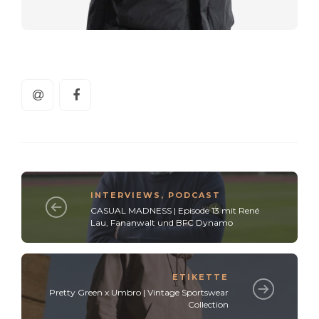
INTERVIEWS
,
PODCAST
CASUAL MADNESS | Episode 13 mit René
Lau, Fananwalt und BFC Dynamo
ETIKETTE
Pretty Green x Umbro | Vintage Sportswear
Collection