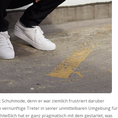
t Schuhmode, denn er war ziemlich frustriert darüber
e vernünftige Treter in seiner unmittelbaren Umgebung für
chließlich hat er ganz pragmatisch mit dem gestartet, was