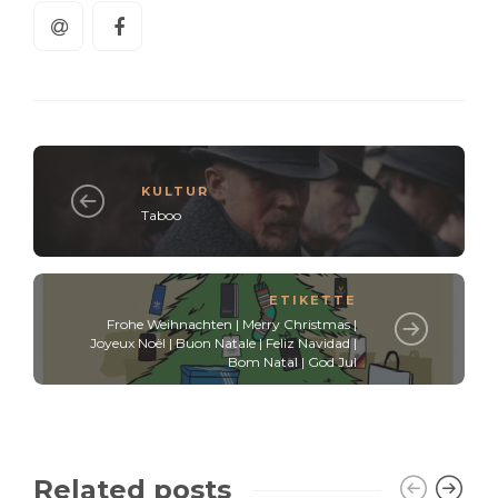
KULTUR
Taboo
ETIKETTE
Frohe Weihnachten | Merry Christmas |
Joyeux Noël | Buon Natale | Feliz Navidad |
Bom Natal | God Jul
Related posts