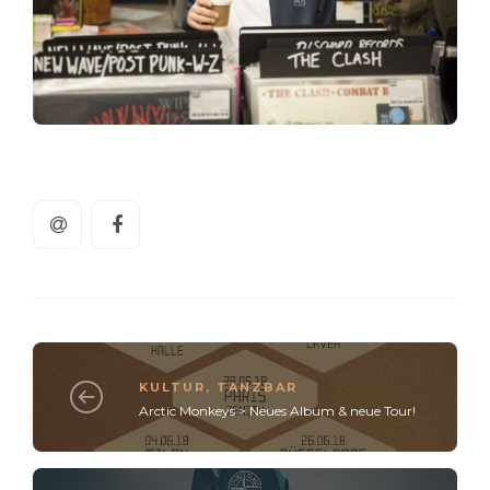
KULTUR
,
TANZBAR
Arctic Monkeys > Neues Album & neue Tour!