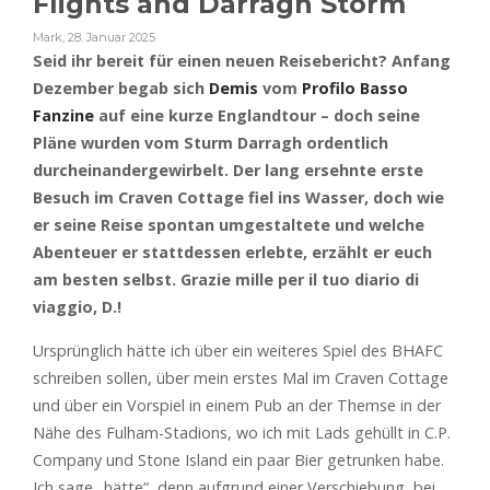
Flights and Darragh Storm
Mark
,
28. Januar 2025
Seid ihr bereit für einen neuen Reisebericht? Anfang
Dezember begab sich
Demis
vom
Profilo Basso
Fanzine
auf eine kurze Englandtour – doch seine
Pläne wurden vom Sturm Darragh ordentlich
durcheinandergewirbelt. Der lang ersehnte erste
Besuch im Craven Cottage fiel ins Wasser, doch wie
er seine Reise spontan umgestaltete und welche
Abenteuer er stattdessen erlebte, erzählt er euch
am besten selbst.
Grazie mille per il tuo diario di
viaggio, D.!
Ursprünglich hätte ich über ein weiteres Spiel des BHAFC
schreiben sollen, über mein erstes Mal im Craven Cottage
und über ein Vorspiel in einem Pub an der Themse in der
Nähe des Fulham-Stadions, wo ich mit Lads gehüllt in C.P.
Company und Stone Island ein paar Bier getrunken habe.
Ich sage „hätte“, denn aufgrund einer Verschiebung, bei