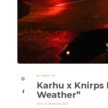
ETIKETTE
Karhu x Knirps 
Weather”
Mark
,
10. Dezember 2023