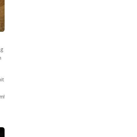
ng
n
it
m!