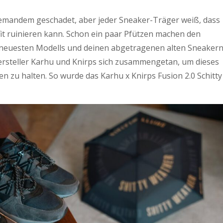
iemandem geschadet, aber jeder Sneaker-Träger weiß, dass
fit ruinieren kann. Schon ein paar Pfützen machen den
neuesten Modells und deinen abgetragenen alten Sneakern
rsteller Karhu und Knirps sich zusammengetan, um dieses
n zu halten. So wurde das Karhu x Knirps Fusion 2.0 Schitty