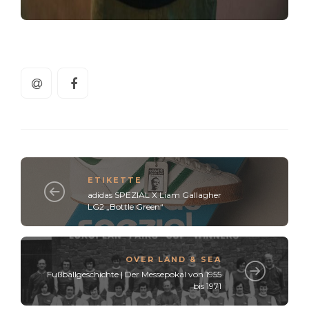
ETIKETTE
adidas SPEZIAL X Liam Gallagher
LG2 „Bottle Green“
OVER LAND & SEA
Fußballgeschichte | Der Messepokal von 1955
bis 1971