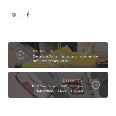
ETIKETTE
Der adidas Jo(hannes)burg komplettiert die
size? Anniversary Series
ETIKETTE
END. X New Balance 1500 „Rainbow
Eucalyptus“ – Made in England