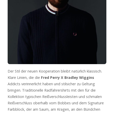
Der Stil der neuen Kooperation bleibt natürlich klassisch.
Klare Linien, die die
Fred Perry X Bradley Wiggins
Addicts verinnerlicht haben und stilsicher zu Geltung
bringen. Traditionelle Radfahrershirts mit den für die
Kollektion typischen Reißverschlussleisten und schmalen
Reißverschluss oberhalb vom Bobbes und dem Signature
Farbblock, der am Saum, am Kragen, an den Bündchen