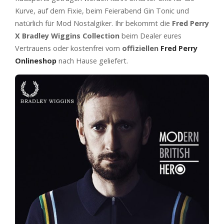
Kurve, auf dem Fixie, beim Feierabend Gin Tonic und
natürlich für Mod Nostalgiker. Ihr bekommt die
Fred Perry
X Bradley Wiggins Collection
beim Dealer eures
Vertrauens oder kostenfrei vom
offiziellen
Fred Perry
Onlineshop
nach Hause geliefert.