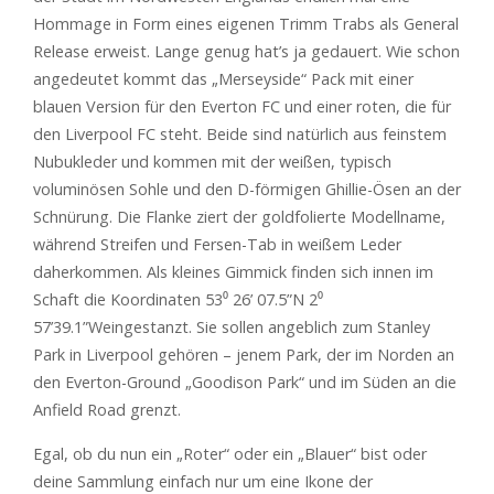
Hommage in Form eines eigenen Trimm Trabs als General
Release erweist. Lange genug hat’s ja gedauert. Wie schon
angedeutet kommt das „Merseyside“ Pack mit einer
blauen Version für den Everton FC und einer roten, die für
den Liverpool FC steht. Beide sind natürlich aus feinstem
Nubukleder und kommen mit der weißen, typisch
voluminösen Sohle und den D-förmigen Ghillie-Ösen an der
Schnürung. Die Flanke ziert der goldfolierte Modellname,
während Streifen und Fersen-Tab in weißem Leder
daherkommen. Als kleines Gimmick finden sich innen im
Schaft die Koordinaten 53⁰ 26’ 07.5”N 2⁰
57
’39.1”
W
eingestanzt. Sie sollen angeblich zum Stanley
Park in Liverpool gehören – jenem Park, der im Norden an
den Everton-Ground „Goodison Park“ und im Süden an die
Anfield Road grenzt.
Egal, ob du nun ein „Roter“ oder ein „Blauer“ bist oder
deine Sammlung einfach nur um eine Ikone der