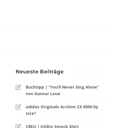
Neueste Beiträge
Buchtipp | “You’ll Never Sing Alone”
von Gunnar Leue
adidas Originals Archive ZX 8000 by
size?
CREU | Utility Smock Shirt