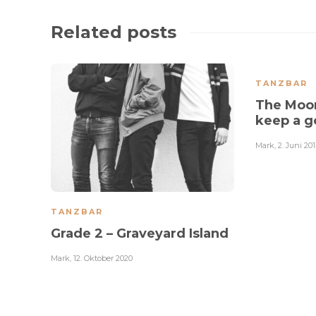
Related posts
TANZBAR
The Moon
keep a 
Mark
,
2. Juni 20
TANZBAR
Grade 2 – Graveyard Island
Mark
,
12. Oktober 2020