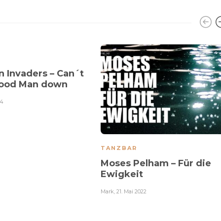
 Invaders – Can´t
good Man down
14
TANZBAR
Moses Pelham – Für die
Ewigkeit
Mark
,
21. Mai 2022