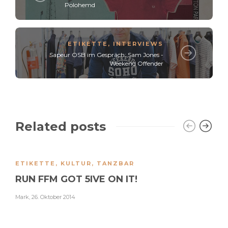
Polohemd
ETIKETTE
,
INTERVIEWS
Sapeur OSB im Gespräch: Sam Jones -
Weekend Offender
Related posts
ETIKETTE
,
KULTUR
,
TANZBAR
RUN FFM GOT 5IVE ON IT!
Mark
,
26. Oktober 2014