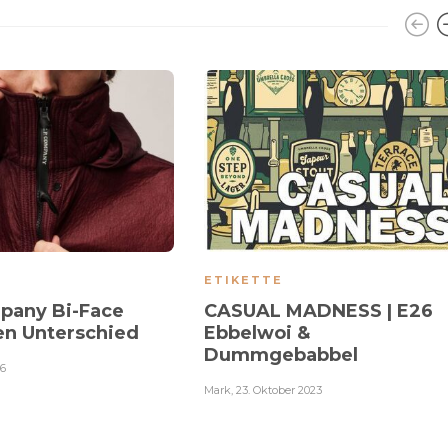
ETIKETTE
pany Bi-Face
CASUAL MADNESS | E26
n Unterschied
Ebbelwoi &
Dummgebabbel
26
Mark
,
23. Oktober 2023