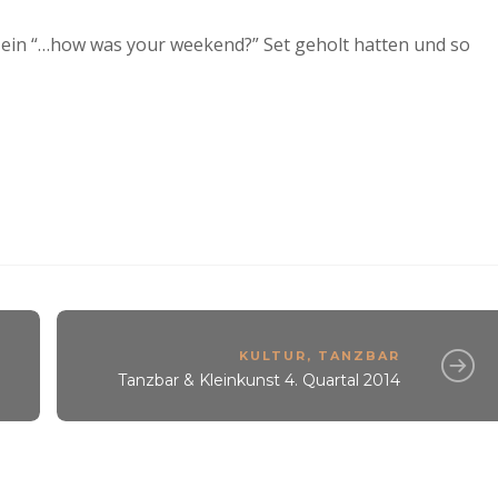
ch ein “…how was your weekend?” Set geholt hatten und so
KULTUR
,
TANZBAR
Tanzbar & Kleinkunst 4. Quartal 2014