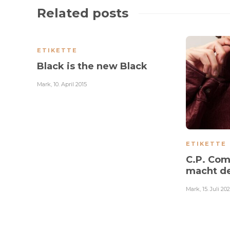
Related posts
ETIKETTE
Black is the new Black
Mark
,
10. April 2015
ETIKETTE
C.P. Com
macht de
Mark
,
15. Juli 20