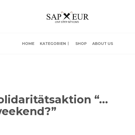
HOME
KATEGORIEN
SHOP
ABOUT US
lidaritätsaktion “…
weekend?”