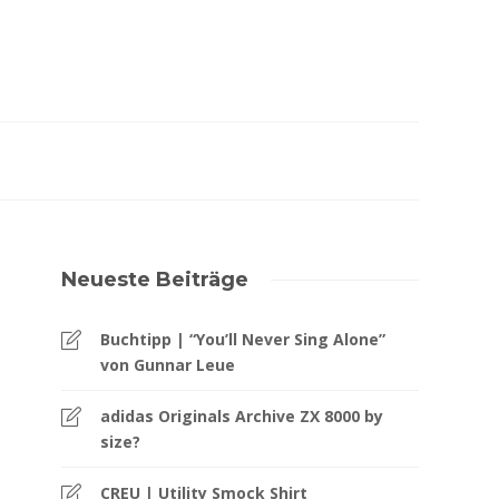
Neueste Beiträge
Buchtipp | “You’ll Never Sing Alone”
von Gunnar Leue
adidas Originals Archive ZX 8000 by
size?
CREU | Utility Smock Shirt