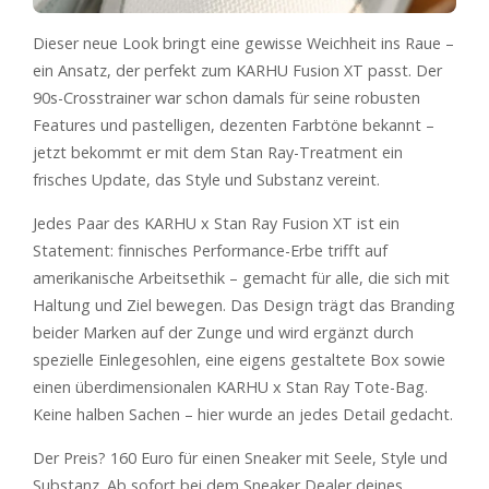
Dieser neue Look bringt eine gewisse Weichheit ins Raue –
ein Ansatz, der perfekt zum KARHU Fusion XT passt. Der
90s-Crosstrainer war schon damals für seine robusten
Features und pastelligen, dezenten Farbtöne bekannt –
jetzt bekommt er mit dem Stan Ray-Treatment ein
frisches Update, das Style und Substanz vereint.
Jedes Paar des KARHU x Stan Ray Fusion XT ist ein
Statement: finnisches Performance-Erbe trifft auf
amerikanische Arbeitsethik – gemacht für alle, die sich mit
Haltung und Ziel bewegen. Das Design trägt das Branding
beider Marken auf der Zunge und wird ergänzt durch
spezielle Einlegesohlen, eine eigens gestaltete Box sowie
einen überdimensionalen KARHU x Stan Ray Tote-Bag.
Keine halben Sachen – hier wurde an jedes Detail gedacht.
Der Preis? 160 Euro für einen Sneaker mit Seele, Style und
Substanz. Ab sofort bei dem Sneaker Dealer deines