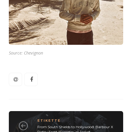
Source: Chevignon
ETIKETTE
From South Shields to Hollywood: Barbour X
Ridley Scott "Director´s" Jacket