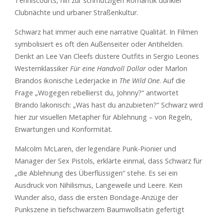
Tenniscourts, hin zur schmutzigen Romantik dunkler
Clubnächte und urbaner Straßenkultur.
Schwarz hat immer auch eine narrative Qualität. In Filmen
symbolisiert es oft den Außenseiter oder Antihelden.
Denkt an Lee Van Cleefs düstere Outfits in Sergio Leones
Westernklassiker
Für eine Handvoll Dollar
oder Marlon
Brandos ikonische Lederjacke in
The Wild One
. Auf die
Frage „Wogegen rebellierst du, Johnny?“ antwortet
Brando lakonisch: „Was hast du anzubieten?“ Schwarz wird
hier zur visuellen Metapher für Ablehnung – von Regeln,
Erwartungen und Konformität.
Malcolm McLaren, der legendäre Punk-Pionier und
Manager der Sex Pistols, erklärte einmal, dass Schwarz für
„die Ablehnung des Überflüssigen“ stehe. Es sei ein
Ausdruck von Nihilismus, Langeweile und Leere. Kein
Wunder also, dass die ersten Bondage-Anzüge der
Punkszene in tiefschwarzem Baumwollsatin gefertigt