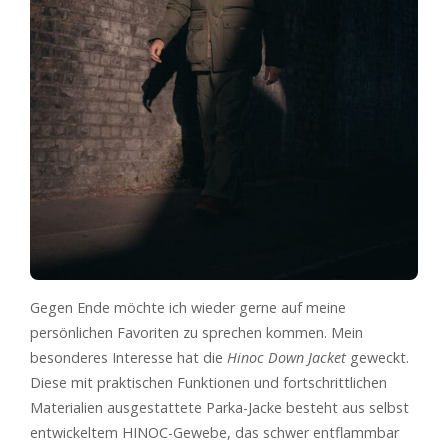
Gegen Ende möchte ich wieder gerne auf meine
persönlichen Favoriten zu sprechen kommen. Mein
besonderes Interesse hat die
Hinoc Down Jacket
geweckt.
Diese mit praktischen Funktionen und fortschrittlichen
Materialien ausgestattete Parka-Jacke besteht aus selbst
entwickeltem HINOC-Gewebe, das schwer entflammbar