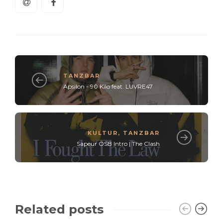
TANZBAR
Apsilon - 90 Kilo feat. LUVRE47
KULTUR
,
TANZBAR
Sapeur OSB Intro | The Clash
Related posts