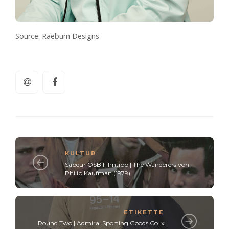
Source: Raeburn Designs
KULTUR
Sapeur OSB Filmtipp | The Wanderers von
Philip Kaufman (1979)
ETIKETTE
Round Two | Admiral Sporting Goods Co. x