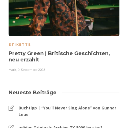
ETIKETTE
Pretty Green | Britische Geschichten,
neu erzählt
Mark
,
9. September 2025
Neueste Beiträge
Buchtipp | “You’ll Never Sing Alone” von Gunnar
Leue
adidas Originals Archive ZX 8000 by size?