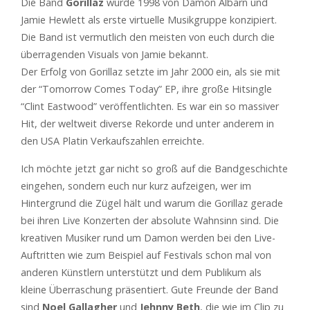
Die Band
Gorillaz
wurde 1998 von Damon Albarn und
Jamie Hewlett als erste virtuelle Musikgruppe konzipiert.
Die Band ist vermutlich den meisten von euch durch die
überragenden Visuals von Jamie bekannt.
Der Erfolg von Gorillaz setzte im Jahr 2000 ein, als sie mit
der “Tomorrow Comes Today” EP, ihre große Hitsingle
“Clint Eastwood” veröffentlichten. Es war ein so massiver
Hit, der weltweit diverse Rekorde und unter anderem in
den USA Platin Verkaufszahlen erreichte.
Ich möchte jetzt gar nicht so groß auf die Bandgeschichte
eingehen, sondern euch nur kurz aufzeigen, wer im
Hintergrund die Zügel hält und warum die Gorillaz gerade
bei ihren Live Konzerten der absolute Wahnsinn sind. Die
kreativen Musiker rund um Damon werden bei den Live-
Auftritten wie zum Beispiel auf Festivals schon mal von
anderen Künstlern unterstützt und dem Publikum als
kleine Überraschung präsentiert. Gute Freunde der Band
sind
Noel Gallagher
und
Jehnny Beth
, die wie im Clip zu