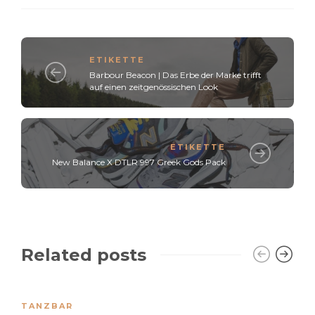
ETIKETTE
Barbour Beacon | Das Erbe der Marke trifft
auf einen zeitgenössischen Look
ETIKETTE
New Balance X DTLR 997 Greek Gods Pack
Related posts
TANZBAR