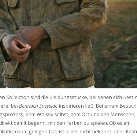
n Kollektion sind die Kleidungsstücke, bei denen sich Kesti
erei bei
Benriach Speyside
inspirieren ließ. Bei einem Besuch
ngsprozess, dem Whisky selbst, dem Ort und den Menschen,
r direkt damit begann, mit den Farben zu spielen. Ob es am
atkonsum gelegen hat, ist leider nicht bekannt, aber Kest