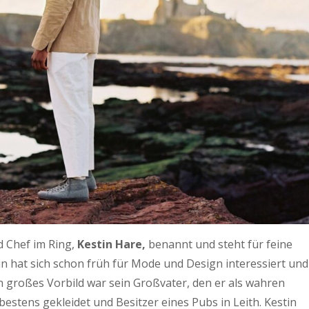
 Chef im Ring,
Kestin Hare,
benannt und steht für feine
n hat sich schon früh für Mode und Design interessiert und
in großes Vorbild war sein Großvater, den er als wahren
estens gekleidet und Besitzer eines Pubs in Leith. Kestin