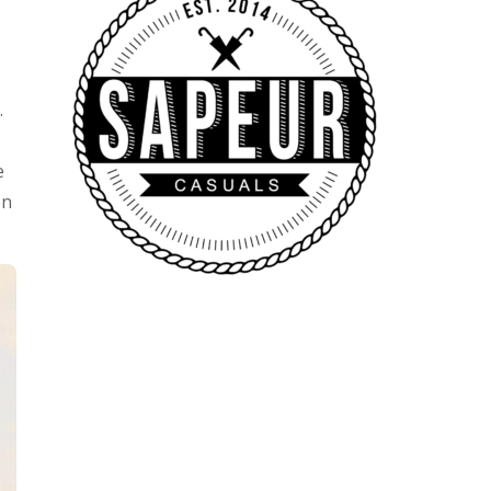
.
e
en