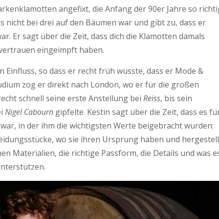
kenklamotten angefixt, die Anfang der 90er Jahre so richti
as nicht bei drei auf den Bäumen war und gibt zu, dass er
r. Er sagt über die Zeit, dass dich die Klamotten damals
tvertrauen eingeimpft haben.
n Einfluss, so dass er recht früh wusste, dass er Mode &
dium zog er direkt nach London, wo er für die großen
echt schnell seine erste Anstellung bei
Reiss
, bis sein
ei
Nigel Cabourn
gipfelte. Kestin sagt über die Zeit, dass es fü
 war, in der ihm die wichtigsten Werte beigebracht wurden:
leidungsstücke, wo sie ihren Ursprung haben und hergestell
n Materialien, die richtige Passform, die Details und was e
unterstützen.