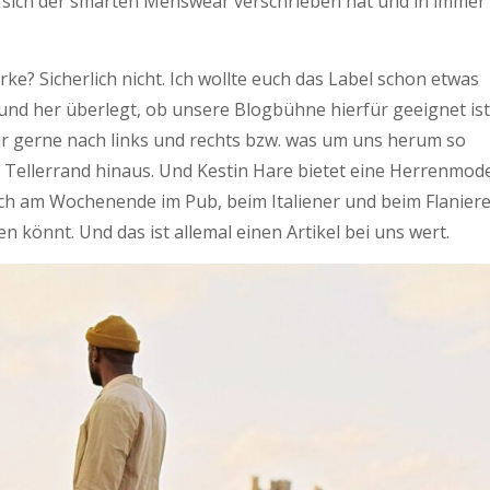
 sich der smarten Menswear verschrieben hat und in immer
rke? Sicherlich nicht. Ich wollte euch das Label schon etwas
 und her überlegt, ob unsere Blogbühne hierfür geeignet ist
ur gerne nach links und rechts bzw. was um uns herum so
 Tellerrand hinaus. Und Kestin Hare bietet eine Herrenmod
auch am Wochenende im Pub, beim Italiener und beim Flanier
könnt. Und das ist allemal einen Artikel bei uns wert.