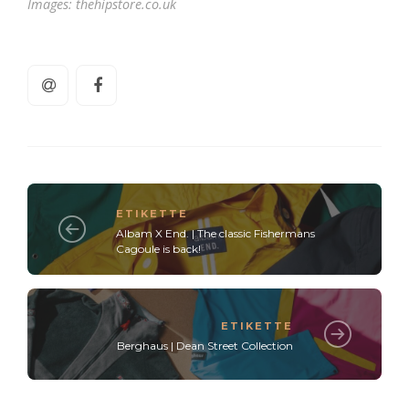
Images: thehipstore.co.uk
ETIKETTE
Albam X End. | The classic Fishermans
Cagoule is back!
ETIKETTE
Berghaus | Dean Street Collection