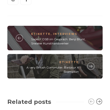
ETIKETTE
,
INTERVIEWS
Sapeur OSB im Gespräch: Benji Blunt,
Sneaker Kunsthandwerker
ETIKETTE
A very British Commuter: Barbour X
Brompton
Related posts