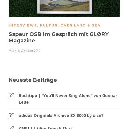
INTERVIEWS
,
KULTUR
,
OVER LAND & SEA
Sapeur OSB im Gespräch mit GLØRY
Magazine
Mark
,
6. Oktober 2019
Neueste Beiträge
Buchtipp | “You’ll Never Sing Alone” von Gunnar
Leue
adidas Originals Archive ZX 8000 by size?
CREU | Utility Smock Shirt