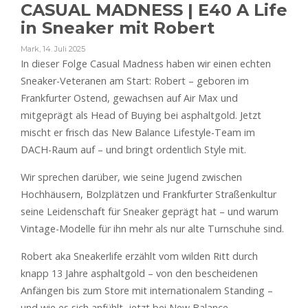
CASUAL MADNESS | E40 A Life
in Sneaker mit Robert
Mark
,
14. Juli 2025
In dieser Folge Casual Madness haben wir einen echten
Sneaker-Veteranen am Start: Robert – geboren im
Frankfurter Ostend, gewachsen auf Air Max und
mitgeprägt als Head of Buying bei asphaltgold. Jetzt
mischt er frisch das New Balance Lifestyle-Team im
DACH-Raum auf – und bringt ordentlich Style mit.
Wir sprechen darüber, wie seine Jugend zwischen
Hochhäusern, Bolzplätzen und Frankfurter Straßenkultur
seine Leidenschaft für Sneaker geprägt hat – und warum
Vintage-Modelle für ihn mehr als nur alte Turnschuhe sind.
Robert aka Sneakerlife erzählt vom wilden Ritt durch
knapp 13 Jahre asphaltgold – von den bescheidenen
Anfängen bis zum Store mit internationalem Standing –
und wie es sich anfühlt, jetzt bei New Balance