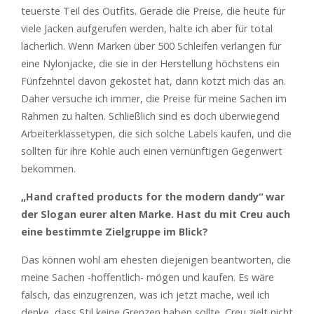
teuerste Teil des Outfits. Gerade die Preise, die heute für
viele Jacken aufgerufen werden, halte ich aber für total
lächerlich. Wenn Marken über 500 Schleifen verlangen für
eine Nylonjacke, die sie in der Herstellung höchstens ein
Fünfzehntel davon gekostet hat, dann kotzt mich das an.
Daher versuche ich immer, die Preise für meine Sachen im
Rahmen zu halten. Schließlich sind es doch überwiegend
Arbeiterklassetypen, die sich solche Labels kaufen, und die
sollten für ihre Kohle auch einen vernünftigen Gegenwert
bekommen.
„H
and crafted products for the modern dandy“ war
der Slogan eurer alten Marke. Hast du mit Creu auch
eine bestimmte Zielgruppe im Blick?
Das können wohl am ehesten diejenigen beantworten, die
meine Sachen -hoffentlich- mögen und kaufen. Es wäre
falsch, das einzugrenzen, was ich jetzt mache, weil ich
denke, dass Stil keine Grenzen haben sollte. Creu zielt nicht