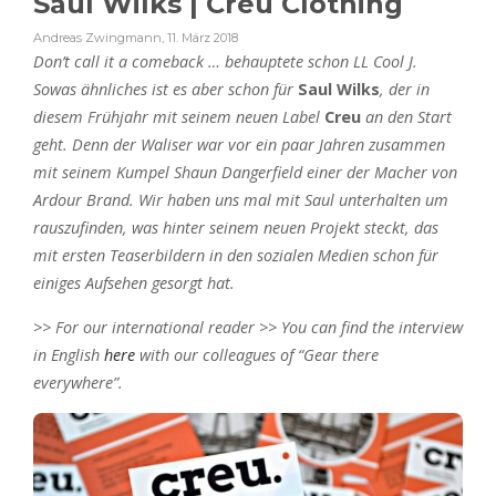
Saul Wilks | Creu Clothing
Andreas Zwingmann
,
11. März 2018
Don’t call it a comeback … behauptete schon LL Cool J.
Sowas ähnliches ist es aber schon für
Saul Wilks
, der in
diesem Frühjahr mit seinem neuen Label
Creu
an den Start
geht. Denn der Waliser war vor ein paar Jahren zusammen
mit seinem Kumpel Shaun Dangerfield einer der Macher von
Ardour Brand. Wir haben uns mal mit Saul unterhalten um
rauszufinden, was hinter seinem neuen Projekt steckt, das
mit ersten Teaserbildern in den sozialen Medien schon für
einiges Aufsehen gesorgt hat.
>> For our international reader >> You can find the interview
in English
here
with our colleagues of “Gear there
everywhere”.