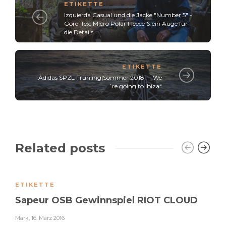
ETIKETTE
Izquierda Casual und die Jacke "Number 5" -
Gore-Tex, Micro Polar Fleece & ein Auge für
die Details
ETIKETTE
Adidas SPZL Frühling|Sommer 2018 – „We
´re going to Ibiza“
Related posts
ETIKETTE
Sapeur OSB Gewinnspiel RIOT CLOUD
Mark
,
16. März 2016