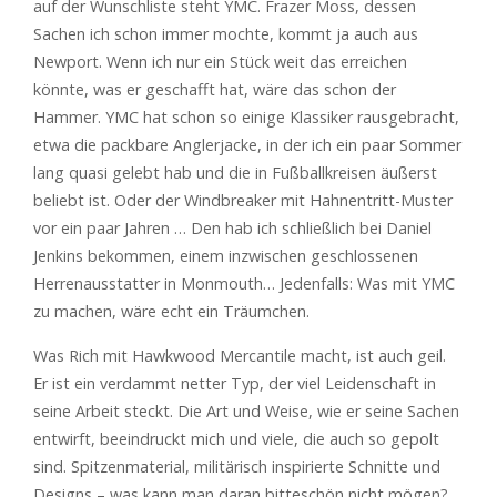
auf der Wunschliste steht YMC. Frazer Moss, dessen
Sachen ich schon immer mochte, kommt ja auch aus
Newport. Wenn ich nur ein Stück weit das erreichen
könnte, was er geschafft hat, wäre das schon der
Hammer. YMC hat schon so einige Klassiker rausgebracht,
etwa die packbare Anglerjacke, in der ich ein paar Sommer
lang quasi gelebt hab und die in Fußballkreisen äußerst
beliebt ist. Oder der Windbreaker mit Hahnentritt-Muster
vor ein paar Jahren … Den hab ich schließlich bei Daniel
Jenkins bekommen, einem inzwischen geschlossenen
Herrenausstatter in Monmouth… Jedenfalls: Was mit YMC
zu machen, wäre echt ein Träumchen.
Was Rich mit Hawkwood Mercantile macht, ist auch geil.
Er ist ein verdammt netter Typ, der viel Leidenschaft in
seine Arbeit steckt. Die Art und Weise, wie er seine Sachen
entwirft, beeindruckt mich und viele, die auch so gepolt
sind. Spitzenmaterial, militärisch inspirierte Schnitte und
Designs – was kann man daran bitteschön nicht mögen?