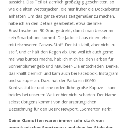
aussieht. Das Teil ist ziemlich großzügig geschnitten, so
wie die alten Wetterjacken, die hier früher die Dockarbeiter
anhatten. Um das ganze etwas zeitgemäßer zu machen,
habe ich an den Details gearbeitet, etwa die linke
Brusttasche um 90 Grad gedreht, damit man besser an
sein Smartphone kommt. Die Jacke ist aus einem eher
mittelschweren Canvas-Stoff. Der ist stabil, aber nicht zu
steif, und er hält den Regen ab. Und weil ich auch gerne
mal was buntes mache, hab ich mich bei den Farben für
Sonnenblumengelb und Maulbeer-Lila entschieden. Denke,
das knallt ziemlich und kam auch bei Facebook, Instagram
und so super an. Dazu hat der Parka ein 60/40-
Kontrastfutter und eine ordentliche große Kapuze – kann
beides bei unserem Wetter hier nicht schaden. Der Name
selbst übrigens kommt von der ursprünglichen
Bezeichnung für den Bezirk Newport, „Somerton Park“.
Deine Klamotten waren immer sehr stark von
amerikanischer Sportswear und dem Ivy-Style der