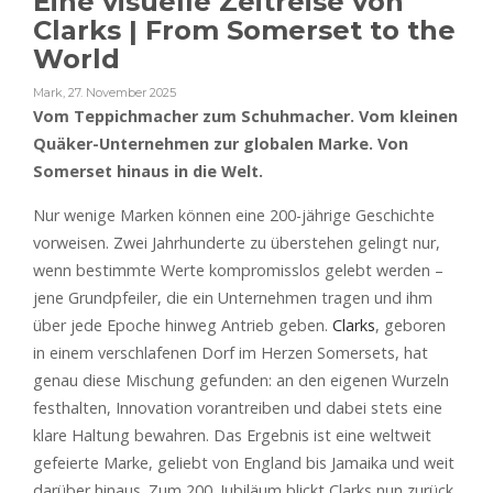
Eine visuelle Zeitreise von
Clarks | From Somerset to the
World
Mark
,
27. November 2025
Vom Teppichmacher zum Schuhmacher. Vom kleinen
Quäker-Unternehmen zur globalen Marke. Von
Somerset hinaus in die Welt.
Nur wenige Marken können eine 200-jährige Geschichte
vorweisen. Zwei Jahrhunderte zu überstehen gelingt nur,
wenn bestimmte Werte kompromisslos gelebt werden –
jene Grundpfeiler, die ein Unternehmen tragen und ihm
über jede Epoche hinweg Antrieb geben.
Clarks
, geboren
in einem verschlafenen Dorf im Herzen Somersets, hat
genau diese Mischung gefunden: an den eigenen Wurzeln
festhalten, Innovation vorantreiben und dabei stets eine
klare Haltung bewahren. Das Ergebnis ist eine weltweit
gefeierte Marke, geliebt von England bis Jamaika und weit
darüber hinaus. Zum 200. Jubiläum blickt Clarks nun zurück,