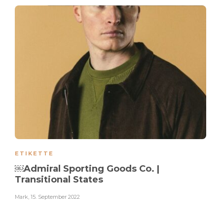
ETIKETTE
￼Admiral Sporting Goods Co. |
Transitional States
Mark
,
15. September 2022