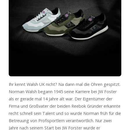
Ihr kennt Walsh UK nicht? Na dann mal die Ohren gespitzt.
Norman Walsh begann 1945 seine Karriere bei JW Foster
als er gerade mal 14 Jahre alt war. Der Eigentümer der
Firma und Großvater der beiden Reebok Gründer erkannte
recht schnell sein Talent und so wurde Norman früh für die
Betreuung von Profisportlern verantwortlich. Nur zwei
Jahre nach seinem Start bei JW Forster wurde er