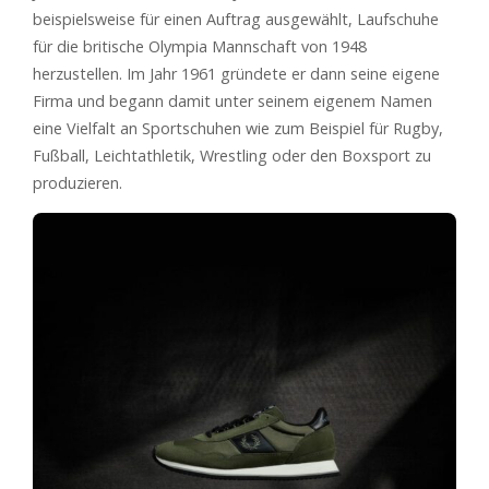
beispielsweise für einen Auftrag ausgewählt, Laufschuhe
für die britische Olympia Mannschaft von 1948
herzustellen. Im Jahr 1961 gründete er dann seine eigene
Firma und begann damit unter seinem eigenem Namen
eine Vielfalt an Sportschuhen wie zum Beispiel für Rugby,
Fußball, Leichtathletik, Wrestling oder den Boxsport zu
produzieren.