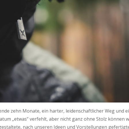
nde zehn Monate, ein harter, leidenschaftlicher Weg und e
datum „etwas“ verfehlt, aber nicht ganz ohne Stolz können w
tgestaltete, nach unseren Ideen und Vorstellungen gefertigt