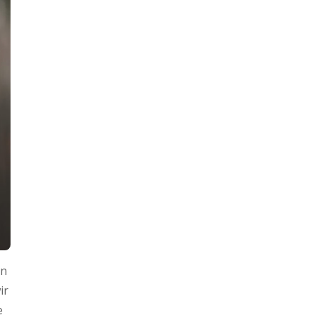
in
ir
e