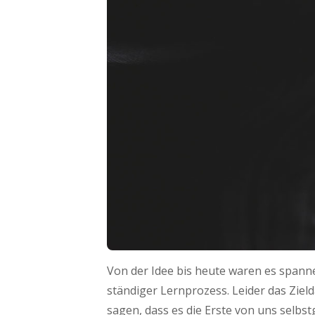
Von der Idee bis heute waren es spanne
ständiger Lernprozess. Leider das Ziel
sagen, dass es die Erste von uns selbs