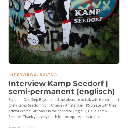
INTERVIEWS
,
KULTUR
Interview Kamp Seedorf |
semi-permanent (englisch)
Sapeur – One Step Beyond had the pleasure to talk with the streetart
Crew Kamp Seedorf from Almere / Amsterdam. KS create with their
artworks small art oasis in the concrete jungle. 1) Hello Kamp
Seedorf. Thank you very much for the opportunity to do...
Mark
,
16. Juli 2014