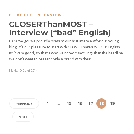
ETIKETTE
,
INTERVIEWS
CLOSERThanMOST –
Interview (“bad” English)
Here we go! We proudly present our first Interview for our young
blog. It´s our pleasure to start with CLOSERThanMOST. Our English
isn´t very good, so that´s why we noted “Bad” English in the headline.
We don´t want to present only a brand with their...
Mark
,
19. Juni 2014
1
…
15
16
17
18
19
PREVIOUS
NEXT