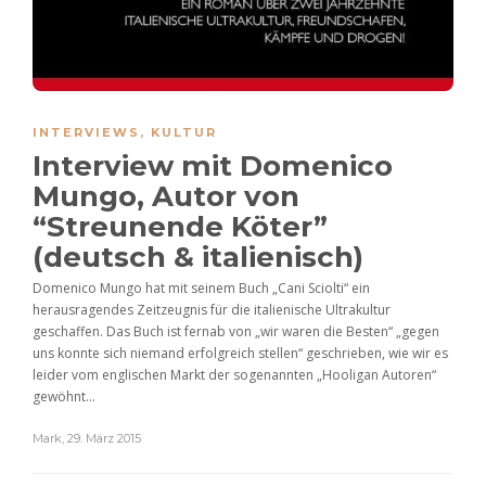
INTERVIEWS
,
KULTUR
Interview mit Domenico
Mungo, Autor von
“Streunende Köter”
(deutsch & italienisch)
Domenico Mungo hat mit seinem Buch „Cani Sciolti“ ein
herausragendes Zeitzeugnis für die italienische Ultrakultur
geschaffen. Das Buch ist fernab von „wir waren die Besten“ „gegen
uns konnte sich niemand erfolgreich stellen“ geschrieben, wie wir es
leider vom englischen Markt der sogenannten „Hooligan Autoren“
gewöhnt...
Mark
,
29. März 2015