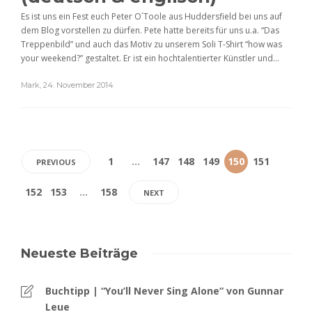
Es ist uns ein Fest euch Peter O´Toole aus Huddersfield bei uns auf
dem Blog vorstellen zu dürfen. Pete hatte bereits für uns u.a. “Das
Treppenbild” und auch das Motiv zu unserem Soli T-Shirt “how was
your weekend?” gestaltet. Er ist ein hochtalentierter Künstler und...
Mark
,
24. November 2014
1
…
147
148
149
150
151
PREVIOUS
152
153
…
158
NEXT
Neueste Beiträge
Buchtipp | “You’ll Never Sing Alone” von Gunnar
Leue