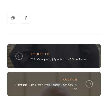
ETIKETTE
C.P. Company | Spectrum of Blue Tones
KULTUR
Filmtipp | „Im Osten was Neues“ über den FC
Pio