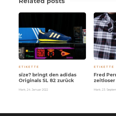
Related posts
ETIKETTE
ETIKETTE
size? bringt den adidas
Fred Perr
Originals SL 82 zurück
zeitloser
Mark
,
24. Januar 2022
Mark
,
23. Septe