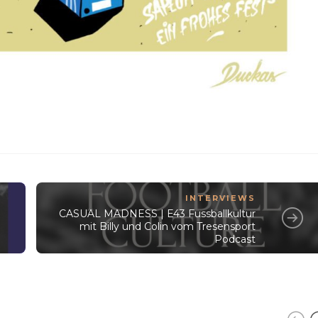
INTERVIEWS
CASUAL MADNESS | E43 Fussballkultur
mit Billy und Colin vom Tresensport
Podcast