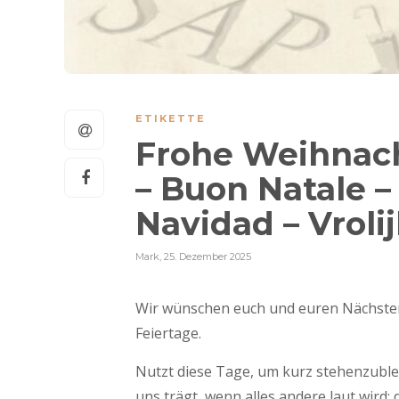
ETIKETTE
Frohe Weihnach
– Buon Natale –
Navidad – Vrolij
Mark
,
25. Dezember 2025
Wir wünschen euch und euren Nächsten
Feiertage.
Nutzt diese Tage, um kurz stehenzublei
uns trägt, wenn alles andere laut wird: