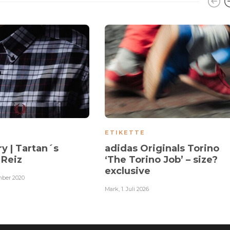
ETIKETTE
y | Tartan´s
adidas Originals Torino
 Reiz
‘The Torino Job’ – size?
exclusive
mber 2020
Mark
,
1. Juli 2026